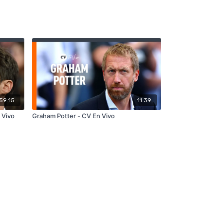
59:15
11:39
 Vivo
Graham Potter - CV En Vivo