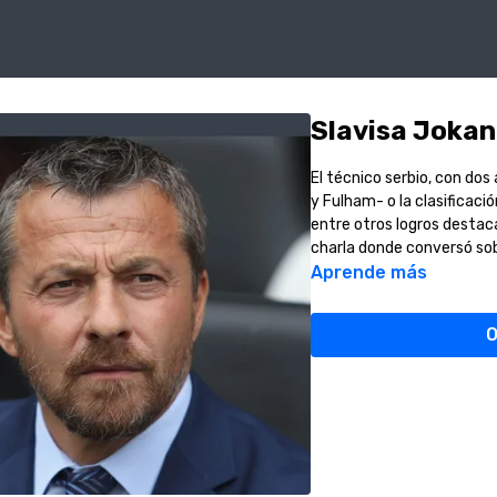
Slavisa Jokan
El técnico serbio, con dos
y Fulham- o la clasificaci
entre otros logros destac
charla donde conversó sobr
Aprende más
O