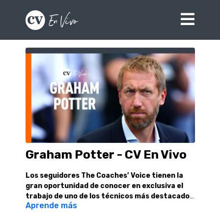
Graham Potter - CV En Vivo
Los seguidores The Coaches’ Voice tienen la
gran oportunidad de conocer en exclusiva el
trabajo de uno de los técnicos más destacados
Aprende más
del momento, Graham Potter. El entrenador del
Entonces en el Brighton, Potter habló en profundidad
Chelsea participó en mayo de 2021 en el
sobre la visión de su rol. Una charla donde nos brinda